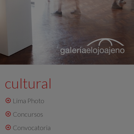
cultural
Lima Photo
¡ESTUDIA CON NOSOTROS!
Concursos
Convocatoria
CURSOS
PROGRAMAS