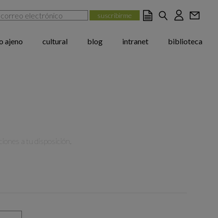
jo ajeno
cultural
blog
intranet
biblioteca
iones a tu disposición.