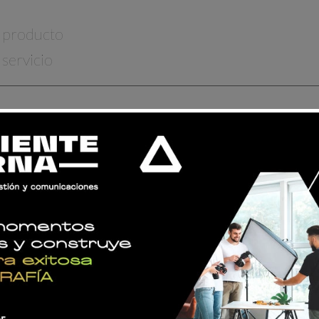
producto
servicio
¡ESTUDIA CON NOSOTROS!
CURSOS
PROGRAMAS
¿ERES ALUMNO?
CONSULTA AQUÍ