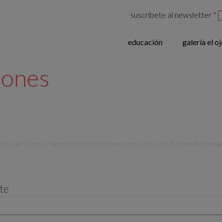
suscríbete al newsletter
*
educación
galería el o
iones
ensa del Consumidor esta institución cuenta con un Libro de Reclamac
te