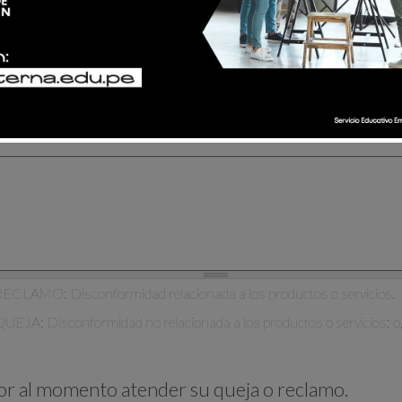
reclamo
queja
RECLAMO: Disconformidad relacionada a los productos o servicios.
QUEJA: Disconformidad no relacionada a los productos o servicios; o, 
dor al momento atender su queja o reclamo.