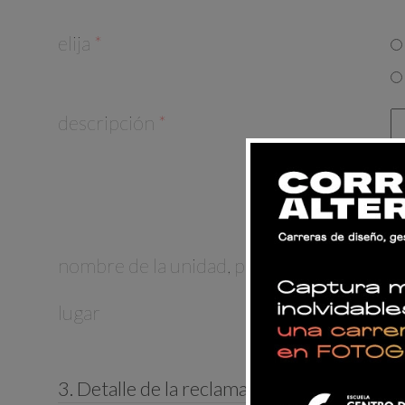
elija
*
descripción
*
nombre de la unidad, programa o curso
lugar
3. Detalle de la reclamación