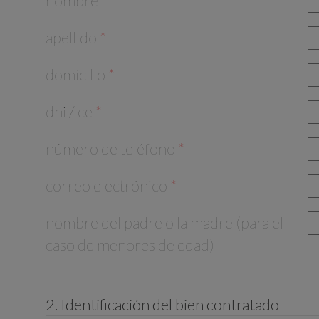
nombre
*
apellido
*
domicilio
*
dni / ce
*
número de teléfono
*
correo electrónico
*
nombre del padre o la madre (para el
caso de menores de edad)
2. Identificación del bien contratado