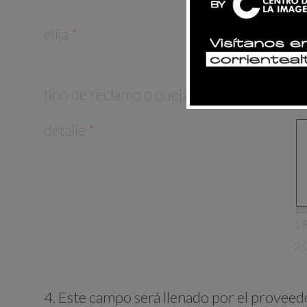
elija
*
tipo de reclamo o queja
detalle
*
1 
2 
4. Este campo será llenado por el provee