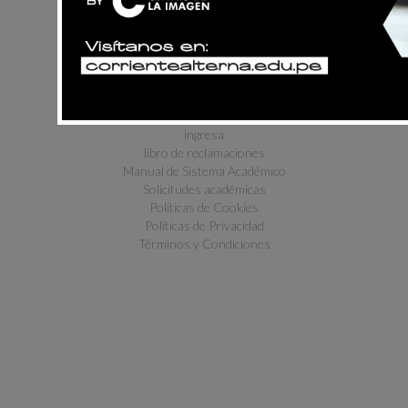
educación
galería el ojo ajeno
cultural
blog
intranet
biblioteca
ingresa
libro de reclamaciones
Manual de Sistema Académico
Solicitudes académicas
Políticas de Cookies
Políticas de Privacidad
Términos y Condiciones