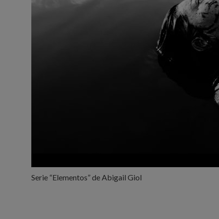
Serie “Elementos” de Abigail Giol