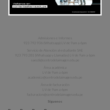
Admisiones e Informes
923 792 936 (Whatsapp) L-V de 9am a 6pm
Servicio de Atención al estudiante SAE
923 793 281 (Whatsapp y Llamadas) L-V de 9am a 6pm
saecdi@centrodelaimagen.edu.pe
Área académica
L-V de 9am a 6pm
academico@centrodelaimagen.edu.pe
Área de facturación
L-V de 9am a 6pm
facturacion@centrodelaimagen.edu.pe
Síguenos