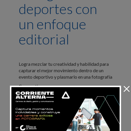
deportes con
un enfoque
editorial
¡ESTUDIA CON NOSOTROS!
Logra mezclar tu creatividad y habilidad para
CURSOS
PROGRAMAS
capturar el mejor movimiento dentro de un
evento deportivo y plasmarlo en una fotografía
Compartir en:
¿ERES ALUMNO?
Correo electrónico
Facebook
CONSULTA AQUÍ
Twitter
Google Plus
LinkedIn