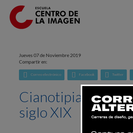
Ir al contenido principal
Jueves 07 de Noviembre 2019
Compartir en:
Correo electrónico
Facebook
Twitter
Cianotipia: el resu
siglo XIX