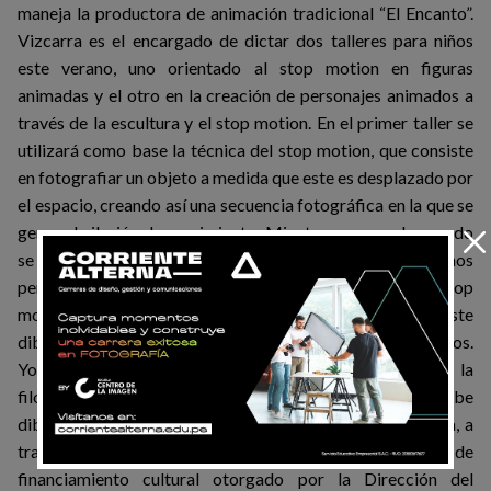
maneja la productora de animación tradicional “El Encanto”.
Vizcarra es el encargado de dictar dos talleres para niños
este verano, uno orientado al stop motion en figuras
animadas y el otro en la creación de personajes animados a
¡ESTUDIA CON NOSOTROS!
través de la escultura y el stop motion. En el primer taller se
utilizará como base la técnica del stop motion, que consiste
CURSOS
PROGRAMAS
en fotografiar un objeto a medida que este es desplazado por
el espacio, creando así una secuencia fotográfica en la que se
genera la ilusión de movimiento. Mientras que en el segundo
¿ERES ALUMNO?
se explorarán técnicas relacionadas a la escultura que nos
permitirán construir y animar a personajes a través del stop
motion. “Estos cursos son para cualquier niño que le guste
CONSULTA AQUÍ
dibujar y tenga la motivación para jugar con estos procesos.
Yo que hago tantos talleres en lugares alejados, soy de la
filosofía que cualquiera puede aprender, sin importar si sabe
dibujar o no”, comenta Martín. Él, junto a Diego Vizcarra, a
través de su productora ganaron los premios de
financiamiento cultural otorgado por la Dirección del