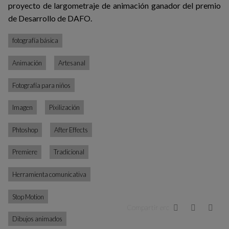
proyecto de largometraje de animación ganador del premio
de Desarrollo de DAFO.
fotografía básica
Animación
Artesanal
Fotografía para niños
Imagen
Pixilización
Phtoshop
After Effects
Premiere
Tradicional
Herramienta comunicativa
Stop Motion
Compartir en:
Facebook
Twitter
Link
Dibujos animados